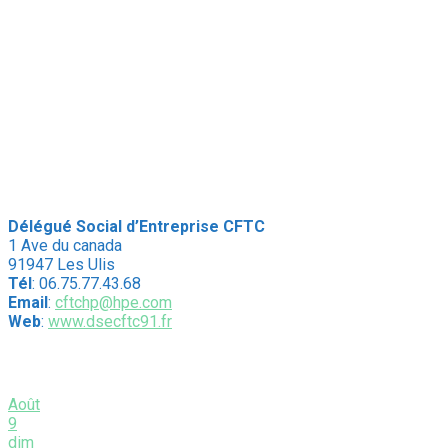
Délégué Social d’Entreprise CFTC
1 Ave du canada
91947 Les Ulis
Tél
: 06.75.77.43.68
Email
:
cftchp@hpe.com
Web
:
www.dsecftc91.fr
Évènements à venir
Août
9
dim