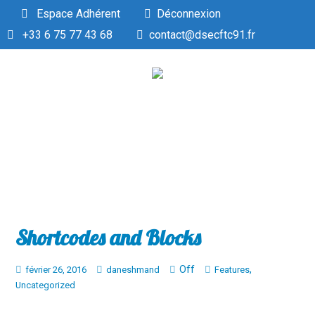
Espace Adhérent
Déconnexion
+33 6 75 77 43 68
contact@dsecftc91.fr
Shortcodes and Blocks
Off
,
février 26, 2016
daneshmand
Features
Uncategorized