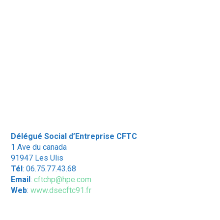
Délégué Social d’Entreprise CFTC
1 Ave du canada
91947 Les Ulis
Tél
: 06.75.77.43.68
Email
:
cftchp@hpe.com
Web
:
www.dsecftc91.fr