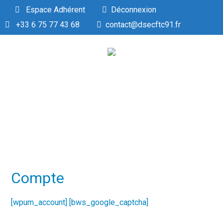
Espace Adhérent
Déconnexion
+33 6 75 77 43 68
contact@dsecftc91.fr
Compte
[wpum_account] [bws_google_captcha]