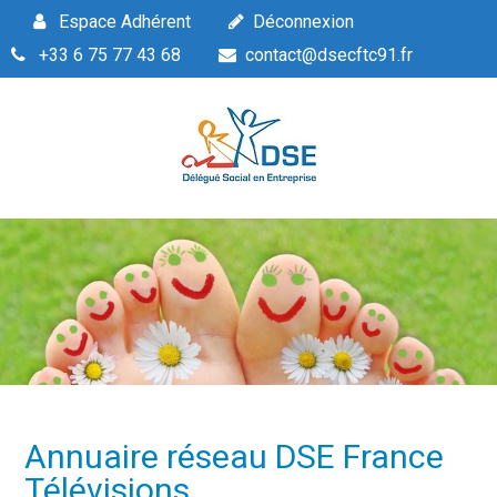
Espace Adhérent
Déconnexion
+33 6 75 77 43 68
contact@dsecftc91.fr
Annuaire réseau DSE France
Télévisions