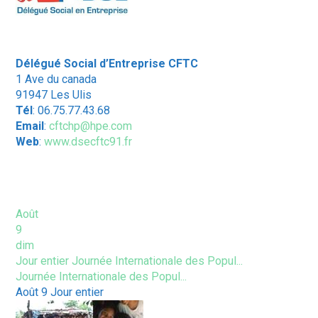
Délégué Social d’Entreprise CFTC
1 Ave du canada
91947 Les Ulis
Tél
: 06.75.77.43.68
Email
:
cftchp@hpe.com
Web
:
www.dsecftc91.fr
ÉVÈNEMENTS À VENIR
Août
9
dim
Jour entier
Journée Internationale des Popul...
Journée Internationale des Popul...
Août 9
Jour entier