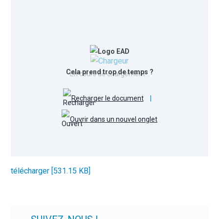
Cela prend trop de temps ?
En cours de chargement…
Recharger le document
|
Ouvrir dans un nouvel onglet
télécharger [531.15 KB]