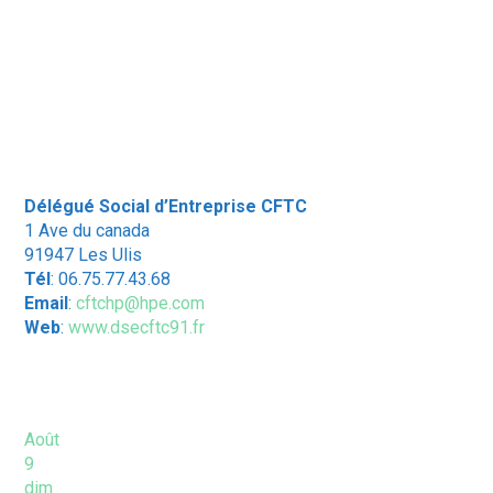
Délégué Social d’Entreprise CFTC
1 Ave du canada
91947 Les Ulis
Tél
: 06.75.77.43.68
Email
:
cftchp@hpe.com
Web
:
www.dsecftc91.fr
ÉVÈNEMENTS À VENIR
Août
9
dim