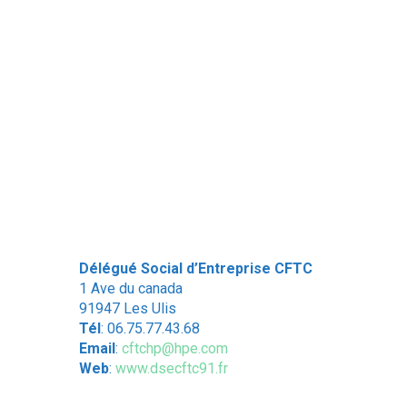
Délégué Social d’Entreprise CFTC
1 Ave du canada
91947 Les Ulis
Tél
: 06.75.77.43.68
Email
:
cftchp@hpe.com
Web
:
www.dsecftc91.fr