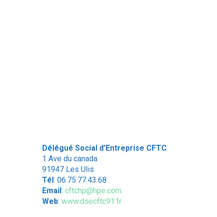
Délégué Social d’Entreprise CFTC
1 Ave du canada
91947 Les Ulis
Tél
: 06.75.77.43.68
Email
:
cftchp@hpe.com
Web
:
www.dsecftc91.fr