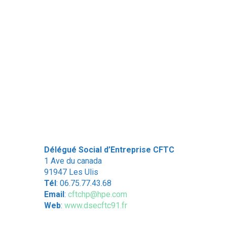
Délégué Social d’Entreprise CFTC
1 Ave du canada
91947 Les Ulis
Tél
: 06.75.77.43.68
Email
:
cftchp@hpe.com
Web
:
www.dsecftc91.fr