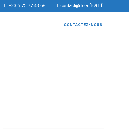
+33 6 75 77 43 68
contact@dsecftc91.fr
CONTACTEZ-NOUS !