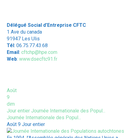
Délégué Social d’Entreprise CFTC
1 Ave du canada
91947 Les Ulis
Tél
: 06.75.77.43.68
Email
:
cftchp@hpe.com
Web
:
www.dsecftc91.fr
ÉVÈNEMENTS À VENIR
Août
9
dim
Jour entier
Journée Internationale des Popul...
Journée Internationale des Popul...
Août 9
Jour entier
En 1994, l’Assemblée générale des Nations Unies a