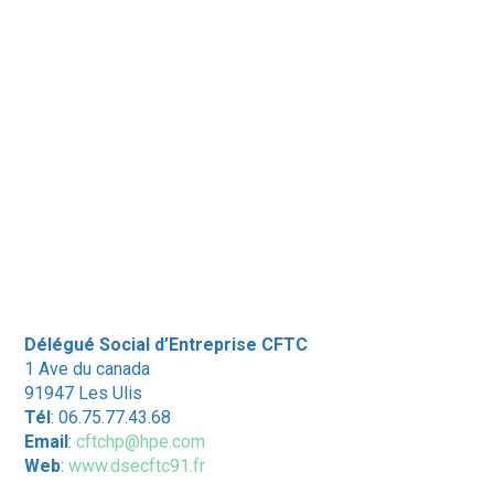
Délégué Social d’Entreprise CFTC
1 Ave du canada
91947 Les Ulis
Tél
: 06.75.77.43.68
Email
:
cftchp@hpe.com
Web
:
www.dsecftc91.fr