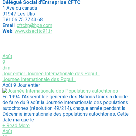
Délégué Social d’Entreprise CFTC
1 Ave du canada
91947 Les Ulis
Tél
: 06.75.77.43.68
Email
:
cftchp@hpe.com
Web
:
www.dsecftc91.fr
Évènements à venir
Août
9
dim
Jour entier
Journée Internationale des Popul...
Journée Internationale des Popul...
Août 9
Jour entier
En 1994, l’Assemblée générale des Nations Unies a décidé
de faire du 9 août la Journée internationale des populations
autochtones (résolution 49/214), chaque année pendant la
Décennie internationale des populations autochtones. Cette
date marque le
+ Read More
Août