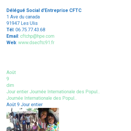
Délégué Social d’Entreprise CFTC
1 Ave du canada
91947 Les Ulis
Tél
: 06.75.77.43.68
Email
:
cftchp@hpe.com
Web
:
www.dsecftc91.fr
ÉVÈNEMENTS À VENIR
Août
9
dim
Jour entier
Journée Internationale des Popul...
Journée Internationale des Popul...
Août 9
Jour entier