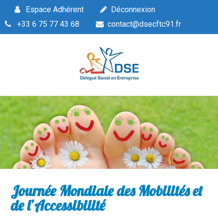
Espace Adhérent
Déconnexion
+33 6 75 77 43 68
contact@dsecftc91.fr
Journée Mondiale des Mobilités et
de l’Accessibilité