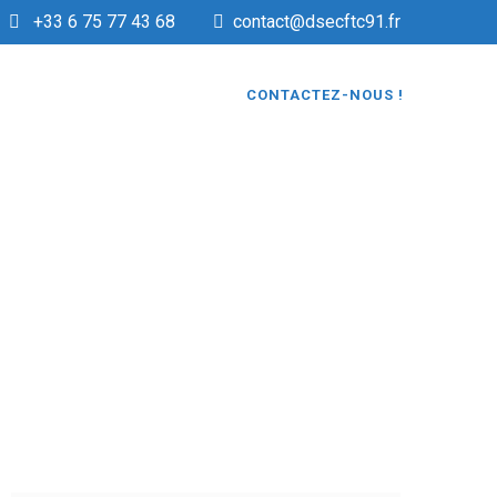
+33 6 75 77 43 68
contact@dsecftc91.fr
CONTACTEZ-NOUS !