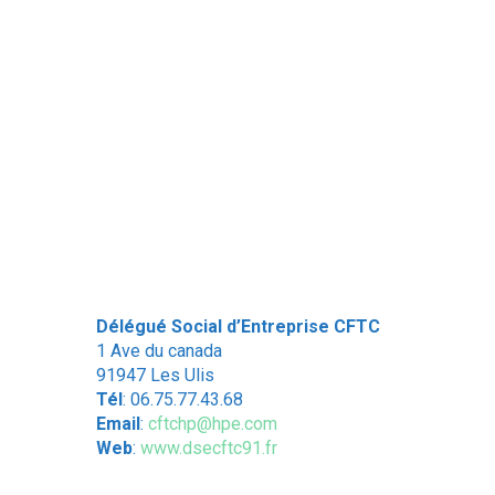
Délégué Social d’Entreprise CFTC
1 Ave du canada
91947 Les Ulis
Tél
: 06.75.77.43.68
Email
:
cftchp@hpe.com
Web
:
www.dsecftc91.fr