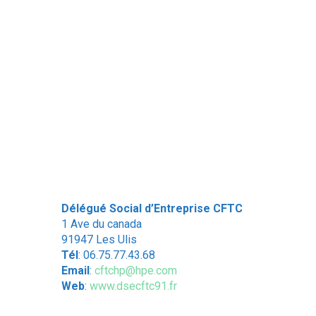
Délégué Social d’Entreprise CFTC
1 Ave du canada
91947 Les Ulis
Tél
: 06.75.77.43.68
Email
:
cftchp@hpe.com
Web
:
www.dsecftc91.fr