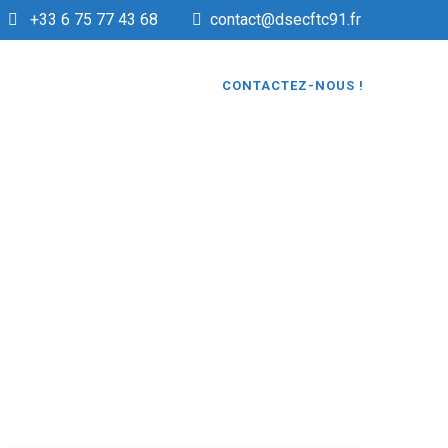
+33 6 75 77 43 68
contact@dsecftc91.fr
CONTACTEZ-NOUS !