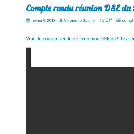
Compte rendu réunion DSE du 
Off
février 9, 2018
Veronique Gasnier
compt
Voici le compte rendu de la réunion DSE du 9 févrie