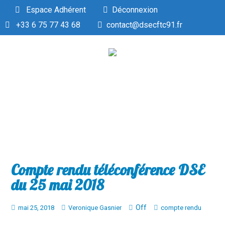
Espace Adhérent
Déconnexion
+33 6 75 77 43 68
contact@dsecftc91.fr
Compte rendu téléconférence DSE
du 25 mai 2018
Off
mai 25, 2018
Veronique Gasnier
compte rendu