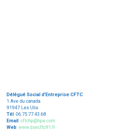
Délégué Social d’Entreprise CFTC
1 Ave du canada
91947 Les Ulis
Tél
: 06.75.77.43.68
Email
:
cftchp@hpe.com
Web
:
www.dsecftc91.fr