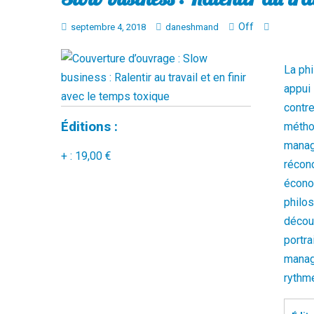
Off
septembre 4, 2018
daneshmand
La ph
appui
contr
Éditions :
métho
manag
:
19,00 €
réconc
écono
philos
décou
portra
manag
rythme