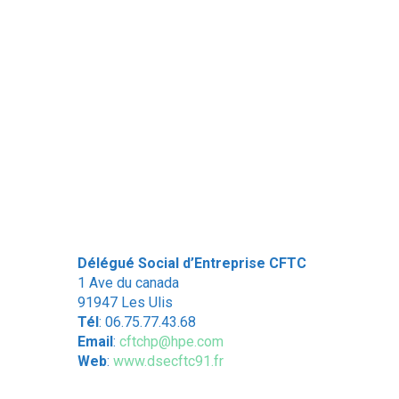
Délégué Social d’Entreprise CFTC
1 Ave du canada
91947 Les Ulis
Tél
: 06.75.77.43.68
Email
:
cftchp@hpe.com
Web
:
www.dsecftc91.fr