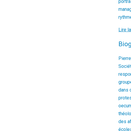
portra
manag
rythme
Lire l
Biog
Pierre
Socié
respo
groupe
dans d
protes
oecum
théolo
des af
école