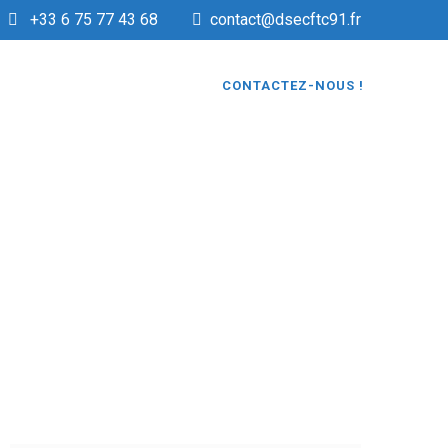
+33 6 75 77 43 68
contact@dsecftc91.fr
CONTACTEZ-NOUS !