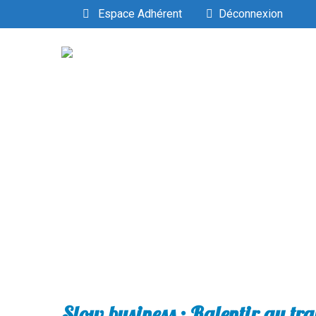
Espace Adhérent
Déconnexion
Slow business : Ralentir au trav