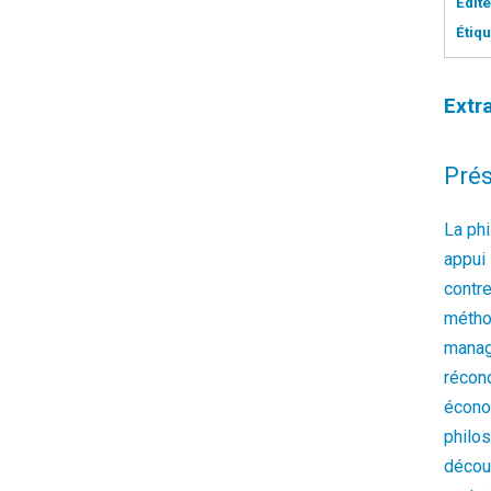
Édite
Étiqu
Extra
Prés
La ph
appui
contr
métho
manag
réconc
écono
philos
décou